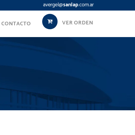
avergel@
sanlap
.com.ar
VER ORDEN
CONTACTO