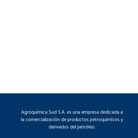
Agroquímica Sud S.A. es una empresa dedicada a
la comercialización de productos petroquímicos y
derivados del petróleo.