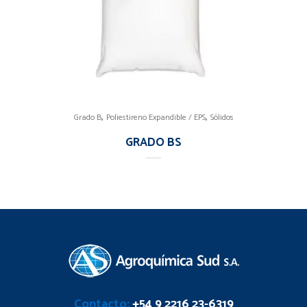
,
,
Grado B
Poliestireno Expandible / EPS
Sólidos
GRADO BS
Contacto:
+54 9 2216 23-6319