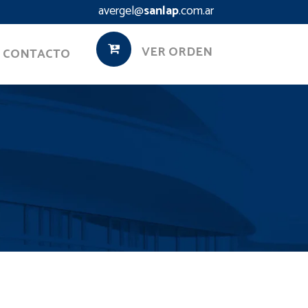
avergel@
sanlap
.com.ar
VER ORDEN
CONTACTO