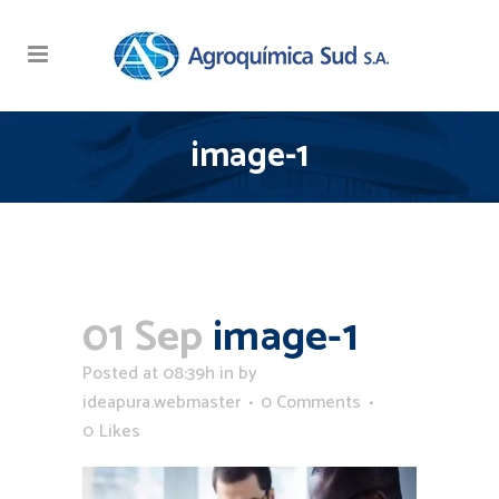
image-1
01 Sep
image-1
Posted at 08:39h
in
by
ideapura.webmaster
0 Comments
0
Likes