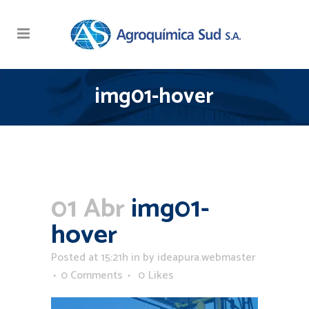
img01-hover
01 Abr
img01-
hover
Posted at 15:21h
in
by
ideapura.webmaster
0 Comments
0
Likes