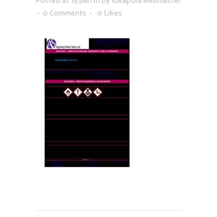
Posted at 15:56h
in
by
ideapura.webmaster
0 Comments
0
Likes