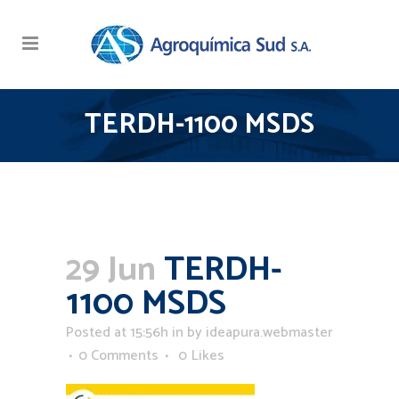
TERDH-1100 MSDS
29 Jun
TERDH-
1100 MSDS
Posted at 15:56h
in
by
ideapura.webmaster
0 Comments
0
Likes